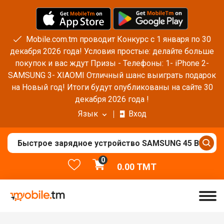
Mobile.com.tm проводит Конкурс с 1 января по 30
декабря 2026 года! Условия простые: делайте больше
покупок и вас ждут Призы - Телефоны: 1- iPhone 2-
SAMSUNG 3- XIAOMI Отличный шанс выиграть подарок
на Новый год! Итоги будут опубликованы на сайте 30
декабря 2026 года !
Язык
Вход
0
0.00
TMT