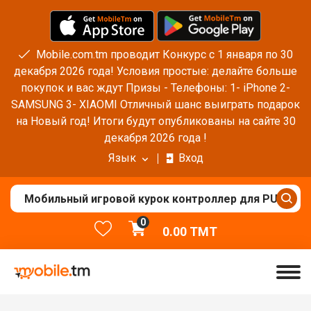
Mobile.com.tm проводит Конкурс с 1 января по 30
декабря 2026 года! Условия простые: делайте больше
покупок и вас ждут Призы - Телефоны: 1- iPhone 2-
SAMSUNG 3- XIAOMI Отличный шанс выиграть подарок
на Новый год! Итоги будут опубликованы на сайте 30
декабря 2026 года !
Язык
Вход
0
0.00
TMT