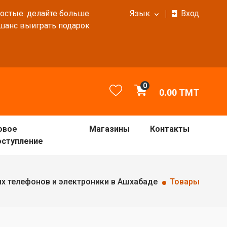
ростые: делайте больше
Язык
Вход
 шанс выиграть подарок
0
0.00
TMT
овое
Магазины
Контакты
оступление
х телефонов и электроники в Ашхабаде
Товары