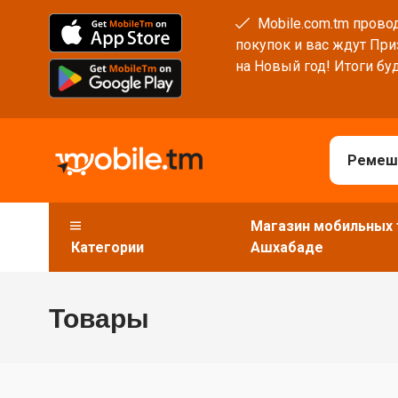
Mobile.com.tm провод
покупок и вас ждут При
на Новый год! Итоги буд
Магазин мобильных 
Категории
Ашхабаде
Товары