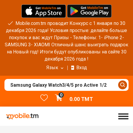
Mobile.com.tm проводит Конкурс с 1 января по 30
декабря 2026 года! Условия простые: делайте больше
покупок и вас ждут Призы - Телефоны: 1- iPhone 2-
SAMSUNG 3- XIAOMI Отличный шанс выиграть подарок
на Новый год! Итоги будут опубликованы на сайте 30
декабря 2026 года !
Язык
Вход
0
0.00
TMT