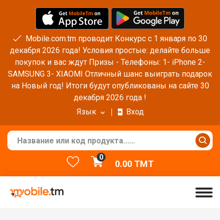
Mobile.com.tm проводит Конкурс с 1 января по 30
декабря 2026 года! Условия простые: делайте больше
покупок и вас ждут Призы - Телефоны: 1- iPhone 2-
SAMSUNG 3- XIAOMI Отличный шанс выиграть подарок
на Новый год! Итоги будут опубликованы на сайте 30
декабря 2026 года !
Язык
Вход
0
0.00
TMT