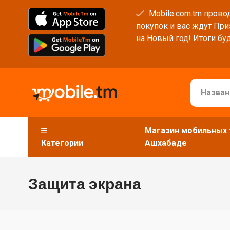
Mobile.com.tm провод
покупок и вас ждут При
на Новый год! Итоги буд
Магазин мобильных 
Категории
Ашхабаде
Защита экрана