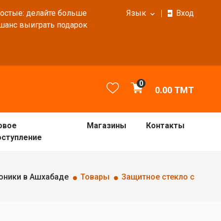
ростые: делайте больше
Язык
Вход
 шанс выиграть подарок
0
0.00
TMT
овое
Магазины
Контакты
оступление
оники в Ашхабаде
Товары
Защитное стекло с