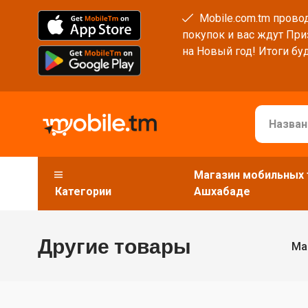
Mobile.com.tm провод
покупок и вас ждут При
на Новый год! Итоги буд
Магазин мобильных 
Категории
Ашхабаде
Другие товары
Ма