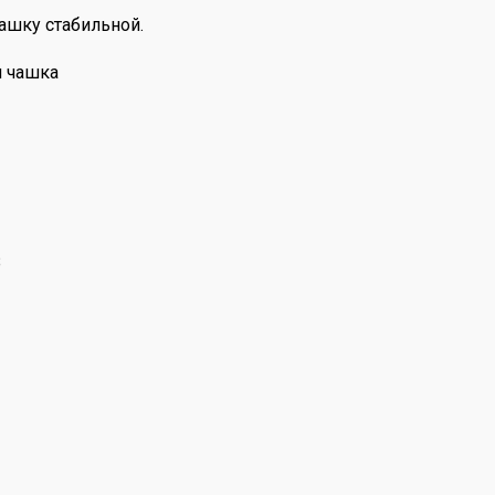
ашку стабильной.
я чашка
В