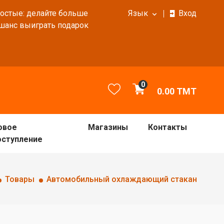
ростые: делайте больше
Язык
Вход
 шанс выиграть подарок
0
0.00
TMT
овое
Магазины
Контакты
оступление
Товары
Автомобильный охлаждающий стакан