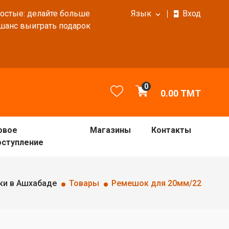
ростые: делайте больше
Язык
Вход
 шанс выиграть подарок
0
0.00
TMT
овое
Магазины
Контакты
оступление
ки в Ашхабаде
Товары
Ремешок для 20мм/22