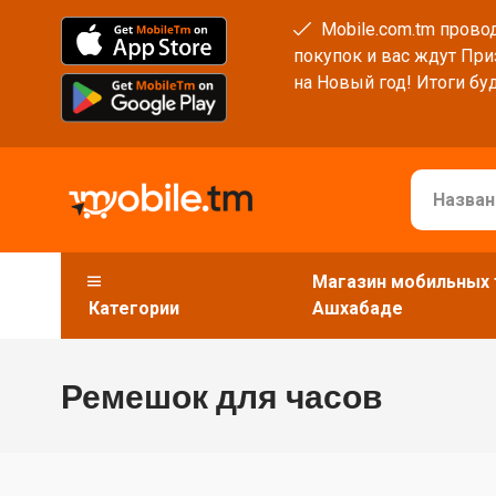
Mobile.com.tm провод
покупок и вас ждут При
на Новый год! Итоги буд
Магазин мобильных 
Категории
Ашхабаде
Ремешок для часов