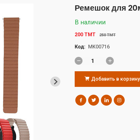
Ремешок для 20
В наличии
200 TMT
250 TMT
Код:
MK00716
Добавить в корзину