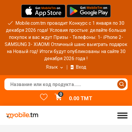
Mobile.com.tm проводит Конкурс с 1 января по 30
декабря 2026 года! Условия простые: делайте больше
покупок и вас ждут Призы - Телефоны: 1- iPhone 2-
SAMSUNG 3- XIAOMI Отличный шанс выиграть подарок
на Новый год! Итоги будут опубликованы на сайте 30
декабря 2026 года !
Язык
Вход
0
0.00
TMT