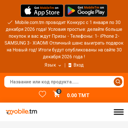
Mobile.com.tm проводит Конкурс с 1 января по 30
декабря 2026 года! Условия простые: делайте больше
покупок и вас ждут Призы - Телефоны: 1- iPhone 2-
SAMSUNG 3- XIAOMI Отличный шанс выиграть подарок
на Новый год! Итоги будут опубликованы на сайте 30
декабря 2026 года !
Язык
Вход
0
0.00
TMT