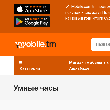
Mobile.com.tm провод
покупок и вас ждут При
на Новый год! Итоги буд
Магазин мобильных 
Категории
Ашхабаде
Умные часы