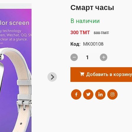
Смарт часы
В наличии
300 TMT
500 TMT
Код:
MK00108
Добавить в корзину