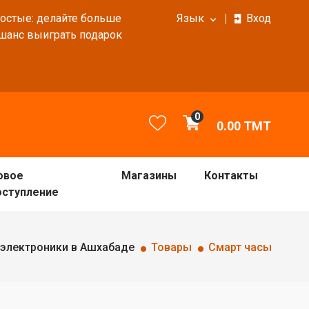
ростые: делайте больше
Язык
Вход
 шанс выиграть подарок
0
0.00
TMT
овое
Магазины
Контакты
оступление
 электроники в Ашхабаде
Товары
Смарт часы