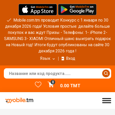
Mobile.com.tm проводит Конкурс с 1 января по 30
декабря 2026 года! Условия простые: делайте больше
покупок и вас ждут Призы - Телефоны: 1- iPhone 2-
SAMSUNG 3- XIAOMI Отличный шанс выиграть подарок
на Новый год! Итоги будут опубликованы на сайте 30
декабря 2026 года !
Язык
Вход
0
0.00
TMT