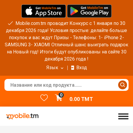
Mobile.com.tm проводит Конкурс с 1 января по 30
декабря 2026 года! Условия простые: делайте больше
покупок и вас ждут Призы - Телефоны: 1- iPhone 2-
SAMSUNG 3- XIAOMI Отличный шанс выиграть подарок
на Новый год! Итоги будут опубликованы на сайте 30
декабря 2026 года !
Язык
Вход
0
0.00
TMT