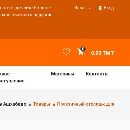
ростые: делайте больше
Язык
Вход
 шанс выиграть подарок
0
0.00
TMT
овое
Магазины
Контакты
оступление
 в Ашхабаде
Товары
Практичный стеллаж для