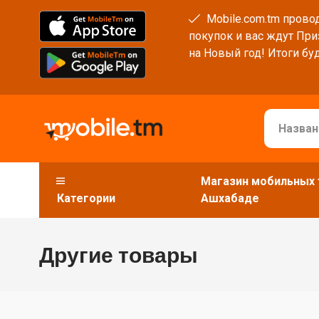
Mobile.com.tm провод
покупок и вас ждут При
на Новый год! Итоги буд
Магазин мобильных 
Категории
Ашхабаде
Другие товары