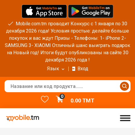
Mobile.com.tm проводит Конкурс с 1 января по 30
декабря 2026 года! Условия простые: делайте больше
покупок и вас ждут Призы - Телефоны: 1- iPhone 2-
SAMSUNG 3- XIAOMI Отличный шанс выиграть подарок
на Новый год! Итоги будут опубликованы на сайте 30
декабря 2026 года !
Язык
Вход
0
0.00
TMT