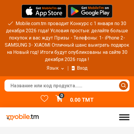
Mobile.com.tm проводит Конкурс с 1 января по 30
декабря 2026 года! Условия простые: делайте больше
покупок и вас ждут Призы - Телефоны: 1- iPhone 2-
SAMSUNG 3- XIAOMI Отличный шанс выиграть подарок
на Новый год! Итоги будут опубликованы на сайте 30
декабря 2026 года !
Язык
Вход
0
0.00
TMT