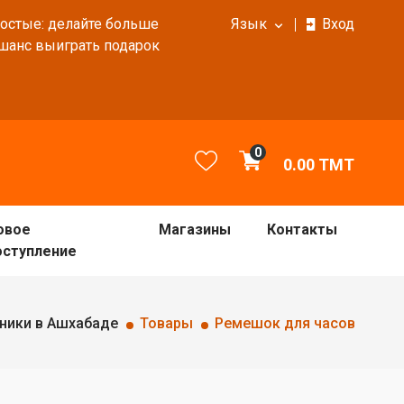
ростые: делайте больше
Язык
Вход
 шанс выиграть подарок
0
0.00
TMT
овое
Магазины
Контакты
оступление
ники в Ашхабаде
Товары
Ремешок для часов