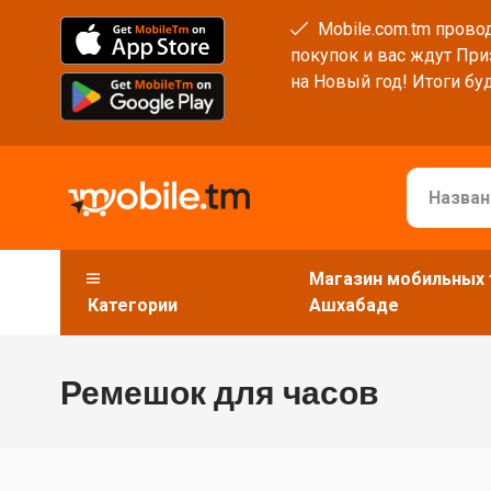
Mobile.com.tm провод
покупок и вас ждут При
на Новый год! Итоги буд
Магазин мобильных 
Категории
Ашхабаде
Ремешок для часов