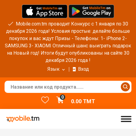
Mobile.com.tm проводит Конкурс с 1 января по 30
декабря 2026 года! Условия простые: делайте больше
покупок и вас ждут Призы - Телефоны: 1- iPhone 2-
SAMSUNG 3- XIAOMI Отличный шанс выиграть подарок
на Новый год! Итоги будут опубликованы на сайте 30
декабря 2026 года !
Язык
Вход
0
0.00
TMT