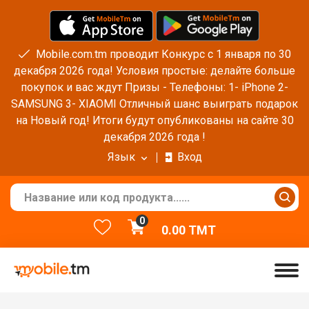
Mobile.com.tm проводит Конкурс с 1 января по 30
декабря 2026 года! Условия простые: делайте больше
покупок и вас ждут Призы - Телефоны: 1- iPhone 2-
SAMSUNG 3- XIAOMI Отличный шанс выиграть подарок
на Новый год! Итоги будут опубликованы на сайте 30
декабря 2026 года !
Язык
Вход
0
0.00
TMT