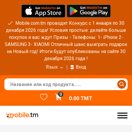
Mobile.com.tm проводит Конкурс с 1 января по 30
декабря 2026 года! Условия простые: делайте больше
покупок и вас ждут Призы - Телефоны: 1- iPhone 2-
SAMSUNG 3- XIAOMI Отличный шанс выиграть подарок
на Новый год! Итоги будут опубликованы на сайте 30
декабря 2026 года !
Язык
Вход
0
0.00
TMT