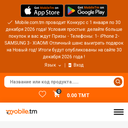
Mobile.com.tm проводит Конкурс с 1 января по 30
декабря 2026 года! Условия простые: делайте больше
покупок и вас ждут Призы - Телефоны: 1- iPhone 2-
SAMSUNG 3- XIAOMI Отличный шанс выиграть подарок
на Новый год! Итоги будут опубликованы на сайте 30
декабря 2026 года !
Язык
Вход
0
0.00
TMT