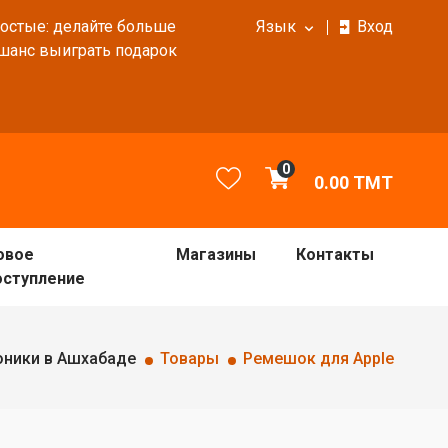
ростые: делайте больше
Язык
Вход
 шанс выиграть подарок
0
0.00
TMT
овое
Магазины
Контакты
оступление
оники в Ашхабаде
Товары
Ремешок для Apple