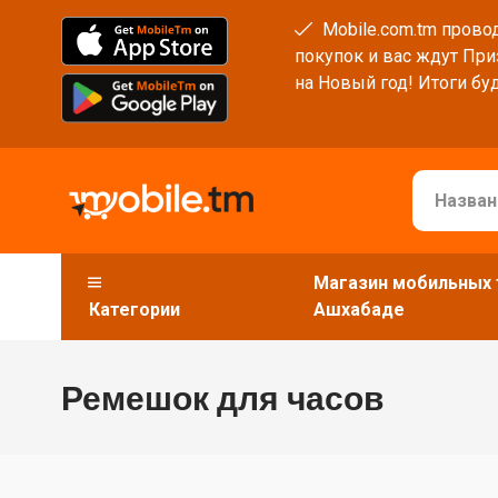
Mobile.com.tm провод
покупок и вас ждут При
на Новый год! Итоги буд
Магазин мобильных 
Категории
Ашхабаде
Ремешок для часов