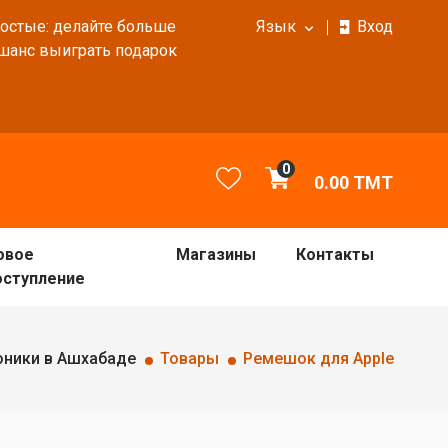
ростые: делайте больше
Язык
Вход
 шанс выиграть подарок
0
0.00
TMT
овое
Магазины
Контакты
оступление
оники в Ашхабаде
Товары
Ремешок для Apple