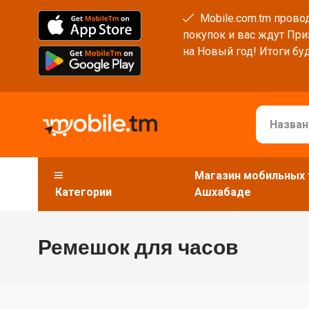
Mobile.com.tm провод
покупок и вас ждут При
на Новый год! Итоги буд
Магазин мобильных 
Категории
Ашхабаде
Ремешок для часов