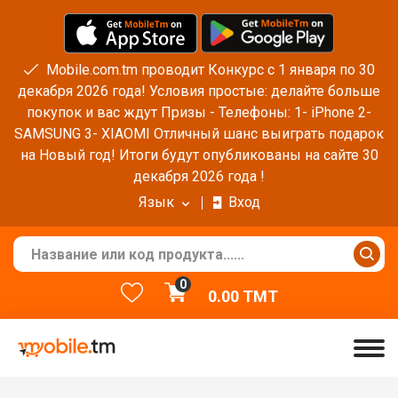
Mobile.com.tm проводит Конкурс с 1 января по 30
декабря 2026 года! Условия простые: делайте больше
покупок и вас ждут Призы - Телефоны: 1- iPhone 2-
SAMSUNG 3- XIAOMI Отличный шанс выиграть подарок
на Новый год! Итоги будут опубликованы на сайте 30
декабря 2026 года !
Язык
Вход
0
0.00
TMT