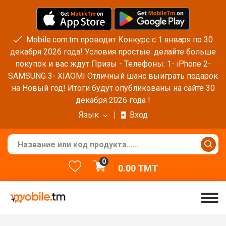
Mobile.com.tm проводит Конкурс с 1 января по 30
декабря 2026 года! Условия простые: делайте больше
покупок и вас ждут Призы - Телефоны: 1- iPhone 2-
SAMSUNG 3- XIAOMI Отличный шанс выиграть подарок
на Новый год! Итоги будут опубликованы на сайте 30
декабря 2026 года !
Язык
Вход
0
0.00
TMT