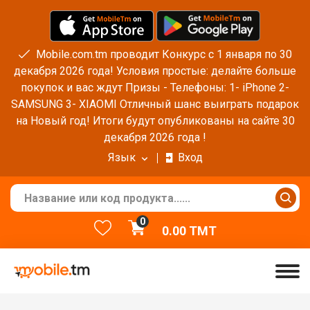
Mobile.com.tm проводит Конкурс с 1 января по 30
декабря 2026 года! Условия простые: делайте больше
покупок и вас ждут Призы - Телефоны: 1- iPhone 2-
SAMSUNG 3- XIAOMI Отличный шанс выиграть подарок
на Новый год! Итоги будут опубликованы на сайте 30
декабря 2026 года !
Язык
Вход
0
0.00
TMT