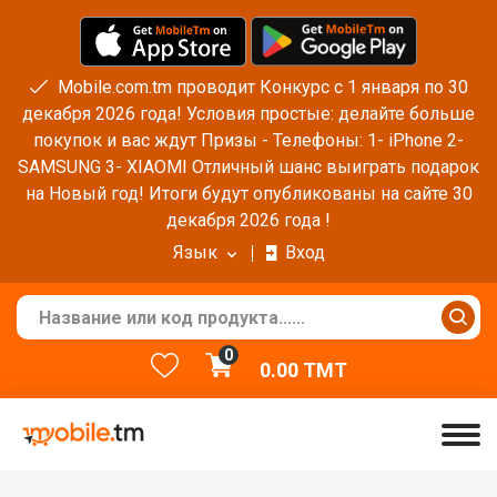
Mobile.com.tm проводит Конкурс с 1 января по 30
декабря 2026 года! Условия простые: делайте больше
покупок и вас ждут Призы - Телефоны: 1- iPhone 2-
SAMSUNG 3- XIAOMI Отличный шанс выиграть подарок
на Новый год! Итоги будут опубликованы на сайте 30
декабря 2026 года !
Язык
Вход
0
0.00
TMT