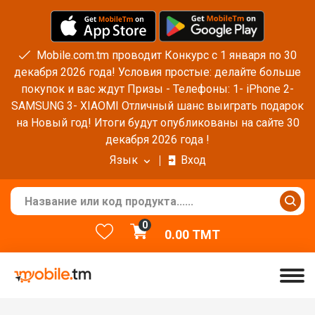
Mobile.com.tm проводит Конкурс с 1 января по 30
декабря 2026 года! Условия простые: делайте больше
покупок и вас ждут Призы - Телефоны: 1- iPhone 2-
SAMSUNG 3- XIAOMI Отличный шанс выиграть подарок
на Новый год! Итоги будут опубликованы на сайте 30
декабря 2026 года !
Язык
Вход
0
0.00
TMT