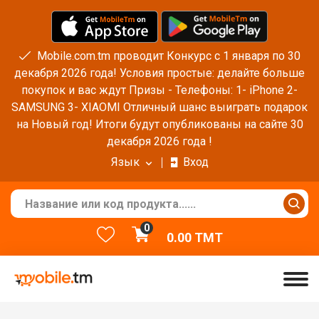
Mobile.com.tm проводит Конкурс с 1 января по 30
декабря 2026 года! Условия простые: делайте больше
покупок и вас ждут Призы - Телефоны: 1- iPhone 2-
SAMSUNG 3- XIAOMI Отличный шанс выиграть подарок
на Новый год! Итоги будут опубликованы на сайте 30
декабря 2026 года !
Язык
Вход
0
0.00
TMT