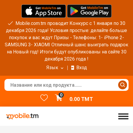
Mobile.com.tm проводит Конкурс с 1 января по 30
декабря 2026 года! Условия простые: делайте больше
покупок и вас ждут Призы - Телефоны: 1- iPhone 2-
SAMSUNG 3- XIAOMI Отличный шанс выиграть подарок
на Новый год! Итоги будут опубликованы на сайте 30
декабря 2026 года !
Язык
Вход
0
0.00
TMT