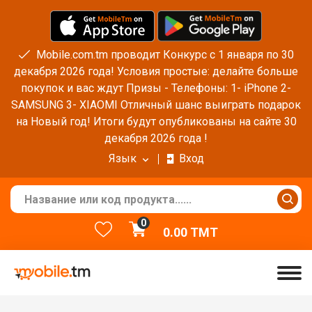
Mobile.com.tm проводит Конкурс с 1 января по 30
декабря 2026 года! Условия простые: делайте больше
покупок и вас ждут Призы - Телефоны: 1- iPhone 2-
SAMSUNG 3- XIAOMI Отличный шанс выиграть подарок
на Новый год! Итоги будут опубликованы на сайте 30
декабря 2026 года !
Язык
Вход
0
0.00
TMT