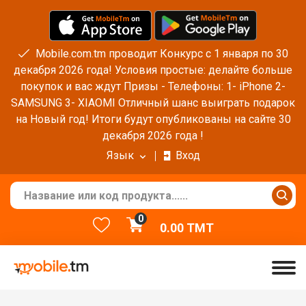
Mobile.com.tm проводит Конкурс с 1 января по 30
декабря 2026 года! Условия простые: делайте больше
покупок и вас ждут Призы - Телефоны: 1- iPhone 2-
SAMSUNG 3- XIAOMI Отличный шанс выиграть подарок
на Новый год! Итоги будут опубликованы на сайте 30
декабря 2026 года !
Язык
Вход
0
0.00
TMT