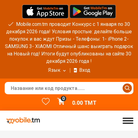
Mobile.com.tm проводит Конкурс с 1 января по 30
декабря 2026 года! Условия простые: делайте больше
покупок и вас ждут Призы - Телефоны: 1- iPhone 2-
SAMSUNG 3- XIAOMI Отличный шанс выиграть подарок
на Новый год! Итоги будут опубликованы на сайте 30
декабря 2026 года !
Язык
Вход
0
0.00
TMT