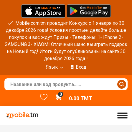
Mobile.com.tm проводит Конкурс с 1 января по 30
декабря 2026 года! Условия простые: делайте больше
покупок и вас ждут Призы - Телефоны: 1- iPhone 2-
SAMSUNG 3- XIAOMI Отличный шанс выиграть подарок
на Новый год! Итоги будут опубликованы на сайте 30
декабря 2026 года !
Язык
Вход
0
0.00
TMT