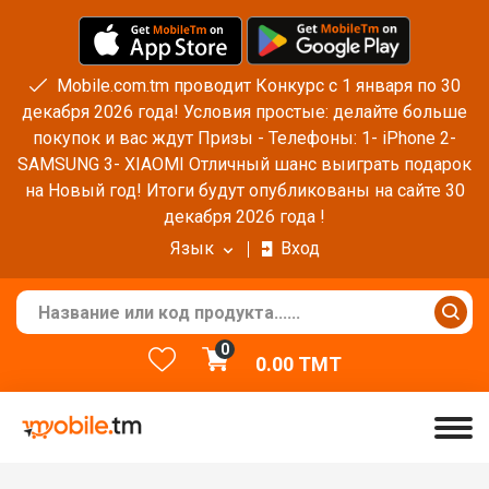
Mobile.com.tm проводит Конкурс с 1 января по 30
декабря 2026 года! Условия простые: делайте больше
покупок и вас ждут Призы - Телефоны: 1- iPhone 2-
SAMSUNG 3- XIAOMI Отличный шанс выиграть подарок
на Новый год! Итоги будут опубликованы на сайте 30
декабря 2026 года !
Язык
Вход
0
0.00
TMT