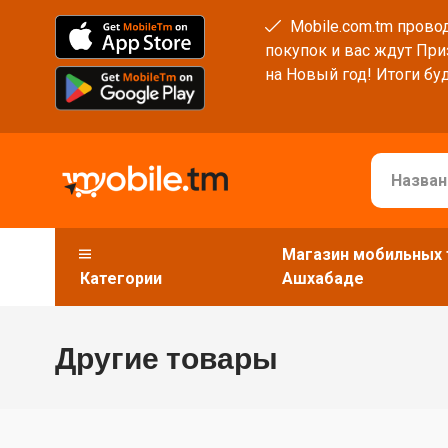
Mobile.com.tm провод
покупок и вас ждут При
на Новый год! Итоги буд
Магазин мобильных 
Категории
Ашхабаде
Другие товары