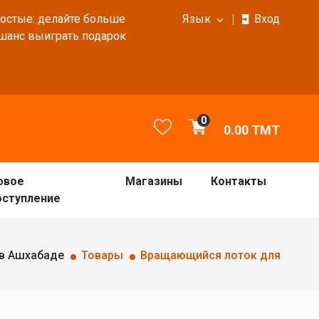
ростые: делайте больше
Язык
Вход
 шанс выиграть подарок
0
0.00
TMT
овое
Магазины
Контакты
оступление
 в Ашхабаде
Товары
Вращающийся лоток для