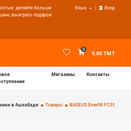
ростые: делайте больше
Язык
Вход
 шанс выиграть подарок
0
0.00
TMT
овое
Магазины
Контакты
оступление
ники в Ашхабаде
Товары
BASEUS Enerfill FC51