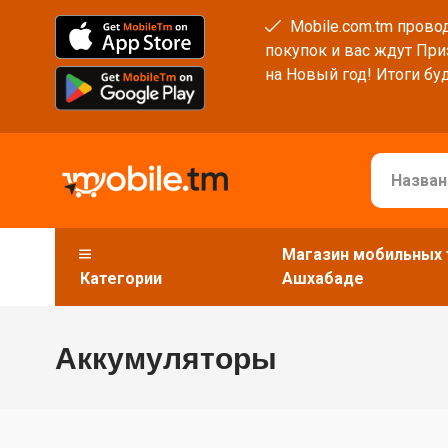
Mobile.com.tm провод
покупок и вас ждут При
на Новый год! Итоги буд
Магазин мобильных 
Категории
Ашхабаде
Аккумуляторы