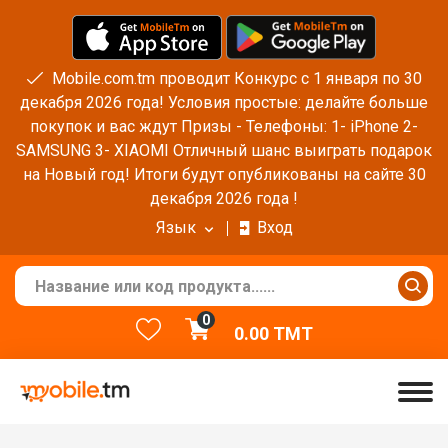
Mobile.com.tm проводит Конкурс с 1 января по 30
декабря 2026 года! Условия простые: делайте больше
покупок и вас ждут Призы - Телефоны: 1- iPhone 2-
SAMSUNG 3- XIAOMI Отличный шанс выиграть подарок
на Новый год! Итоги будут опубликованы на сайте 30
декабря 2026 года !
Язык
Вход
0
0.00
TMT