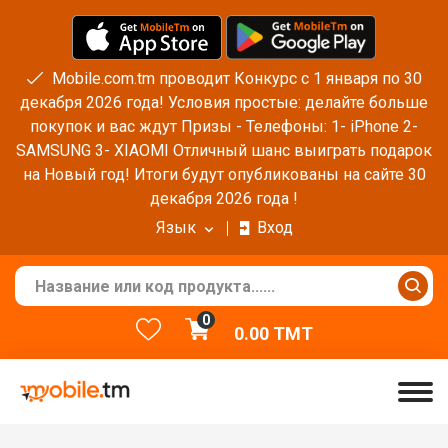
Mobile.com.tm проводит Конкурс с 1 января по 30
декабря 2026 года! Условия простые: делайте больше
покупок и вас ждут Призы - Телефоны: 1- iPhone 2-
SAMSUNG 3- XIAOMI Отличный шанс выиграть подарок
на Новый год! Итоги будут опубликованы на сайте 30
декабря 2026 года !
Язык
Вход
0
0.00
TMT