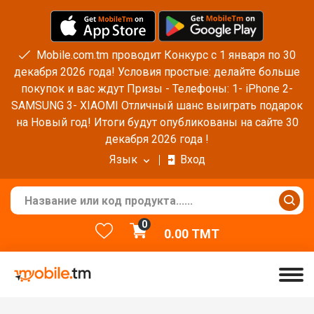
Mobile.com.tm проводит Конкурс с 1 января по 30
декабря 2026 года! Условия простые: делайте больше
покупок и вас ждут Призы - Телефоны: 1- iPhone 2-
SAMSUNG 3- XIAOMI Отличный шанс выиграть подарок
на Новый год! Итоги будут опубликованы на сайте 30
декабря 2026 года !
Язык
Вход
0
0.00
TMT