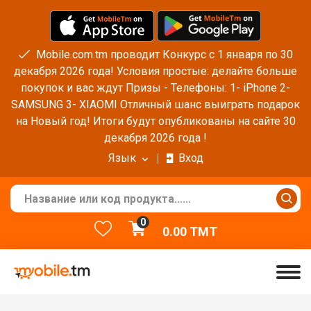
Mobile.com.tm проводит Конкурс с 1 января по 30
декабря 2026 года! Условия простые: делайте больше
покупок и вас ждут Призы - Телефоны: 1- iPhone 2-
SAMSUNG 3- XIAOMI Отличный шанс выиграть подарок
на Новый год! Итоги будут опубликованы на сайте 30
декабря 2026 года !
Язык
Вход
0
0.00
TMT