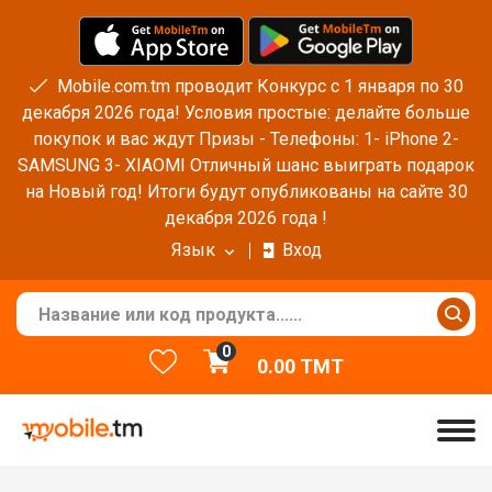
Mobile.com.tm проводит Конкурс с 1 января по 30
декабря 2026 года! Условия простые: делайте больше
покупок и вас ждут Призы - Телефоны: 1- iPhone 2-
SAMSUNG 3- XIAOMI Отличный шанс выиграть подарок
на Новый год! Итоги будут опубликованы на сайте 30
декабря 2026 года !
Язык
Вход
0
0.00
TMT