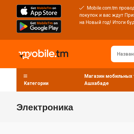
Mobile.com.tm провод
покупок и вас ждут При
на Новый год! Итоги буд
Магазин мобильных 
Категории
Ашхабаде
Электроника