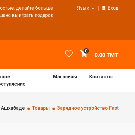
ростые: делайте больше
Язык
Вход
 шанс выиграть подарок
0
0.00
TMT
овое
Магазины
Контакты
оступление
в Ашхабаде
Товары
Зарядное устройство Fast