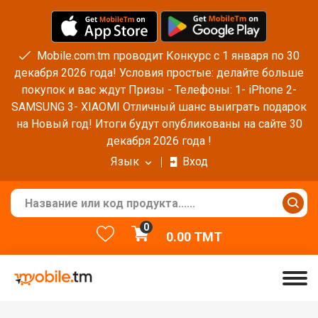
Mobile.com.tm проводит Конкурс с 1 января по 30
декабря 2026 года! Условия простые: делайте больше
покупок и вас ждут Призы - Телефоны: 1- iPhone 2-
SAMSUNG 3- XIAOMI Отличный шанс выиграть подарок
на Новый год! Итоги будут опубликованы на сайте 30
декабря 2026 года !
Язык
Вход
0
0.00
TMT