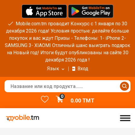
Mobile.com.tm проводит Конкурс с 1 января по 30
декабря 2026 года! Условия простые: делайте больше
покупок и вас ждут Призы - Телефоны: 1- iPhone 2-
SAMSUNG 3- XIAOMI Отличный шанс выиграть подарок
на Новый год! Итоги будут опубликованы на сайте 30
декабря 2026 года !
Язык
Вход
0
0.00
TMT