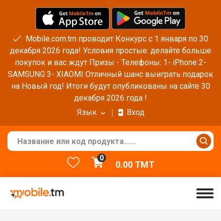
Mobile.com.tm проводит Конкурс с 1 января по 30
декабря 2026 года! Условия простые: делайте больше
покупок и вас ждут Призы - Телефоны: 1- iPhone 2-
SAMSUNG 3- XIAOMI Отличный шанс выиграть подарок
на Новый год! Итоги будут опубликованы на сайте 30
декабря 2026 года !
Язык
Вход
0
0.00
TMT