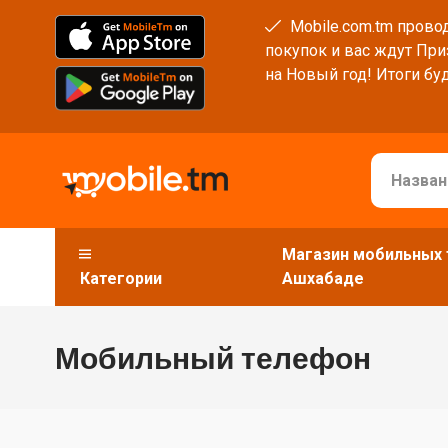
Mobile.com.tm провод
покупок и вас ждут При
на Новый год! Итоги буд
Магазин мобильных 
Категории
Ашхабаде
Мобильный телефон