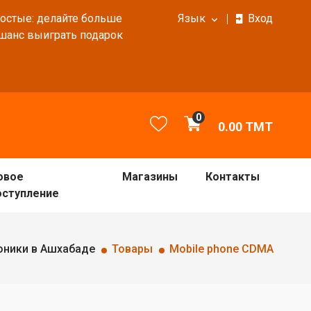
ростые: делайте больше
Язык
Вход
 шанс выиграть подарок
0
0.00
TMT
овое
Магазины
Контакты
оступление
оники в Ашхабаде
Товары
Mobile phone CDMA