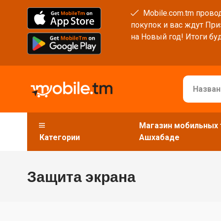
Mobile.com.tm провод
покупок и вас ждут При
на Новый год! Итоги буд
Магазин мобильных 
Категории
Ашхабаде
Защита экрана