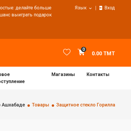
ростые: делайте больше
Язык
Вход
 шанс выиграть подарок
0
0.00
TMT
овое
Магазины
Контакты
оступление
в Ашхабаде
Товары
Защитное стекло Горилла