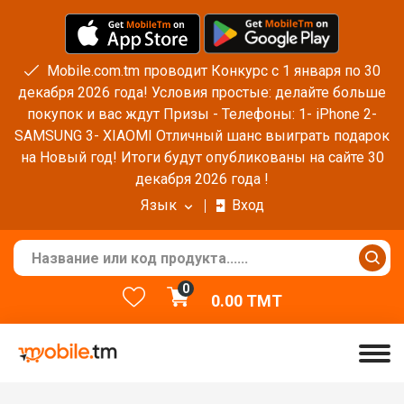
Mobile.com.tm проводит Конкурс с 1 января по 30
декабря 2026 года! Условия простые: делайте больше
покупок и вас ждут Призы - Телефоны: 1- iPhone 2-
SAMSUNG 3- XIAOMI Отличный шанс выиграть подарок
на Новый год! Итоги будут опубликованы на сайте 30
декабря 2026 года !
Язык
Вход
0
0.00
TMT