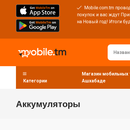
Mobile.com.tm провод
покупок и вас ждут При
на Новый год! Итоги буд
Магазин мобильных 
Категории
Ашхабаде
Аккумуляторы