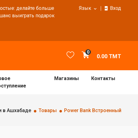
ростые: делайте больше
Язык
Вход
 шанс выиграть подарок
0
0.00
TMT
овое
Магазины
Контакты
оступление
и в Ашхабаде
Товары
Power Bank Встроенный